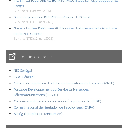
TIC ET AGRICULTURE AU BURKINA FASO Étude sur les pratiques et les
usages
Burkina NTIC (9 avril 2025)
Sortie de promotion DPP 2025 en Afrique de l’Ouest
Burkina NTIC (12 mars 2025)
Nos étudiant-es DPP cuvée 2024 tous-tes diplomés-es de la Graduate
Intitute de Genève
Burkina NTIC (12 mars 2025)
Liens intéressants
NIC Sénégal
ISOC Sénégal
Autorité de régulation des télécommunications et des postes (ARTP)
Fonds de Développement du Service Universel des
Télécommunications (FDSUT)
Commission de protection des données personnelles (CDP)
Conseil national de régulation de l’audiovisuel (CNRA)
Sénégal numérique (SENUM SA)