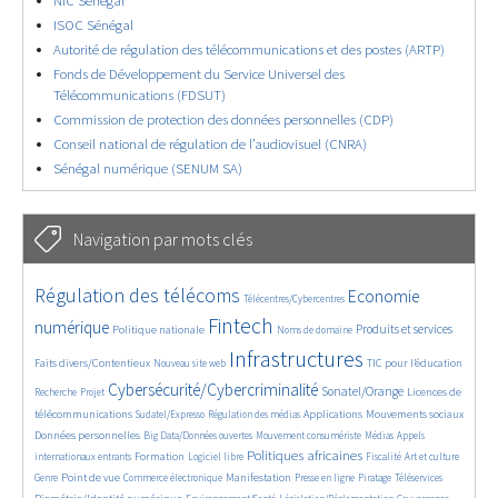
NIC Sénégal
ISOC Sénégal
Autorité de régulation des télécommunications et des postes (ARTP)
Fonds de Développement du Service Universel des
Télécommunications (FDSUT)
Commission de protection des données personnelles (CDP)
Conseil national de régulation de l’audiovisuel (CNRA)
Sénégal numérique (SENUM SA)
Navigation par mots clés
4550/5624
351/5624
3605/5624
Régulation des télécoms
Economie
Télécentres/Cybercentres
1844/5624
5225/5624
612/5624
2207/5624
1526/5624
Fintech
numérique
Produits et services
Politique nationale
Noms de domaine
803/5624
5624/5624
1881/5624
193/5624
Infrastructures
Faits divers/Contentieux
TIC pour l’éducation
Nouveau site web
245/5624
3751/5624
2171/5624
1610/5624
Cybersécurité/Cybercriminalité
Sonatel/Orange
Licences de
Recherche
Projet
283/5624
1016/5624
1519/5624
1224/5624
1632/5624
télécommunications
Applications
Mouvements sociaux
Sudatel/Expresso
Régulation des médias
140/5624
613/5624
365/5624
650/5624
Données personnelles
Big Data/Données ouvertes
Mouvement consumériste
Médias
Appels
1705/5624
95/5624
2545/5624
1050/5624
177/5624
584/5624
Politiques africaines
Formation
internationaux entrants
Logiciel libre
Fiscalité
Art et culture
1863/5624
1040/5624
1481/5624
320/5624
125/5624
206/5624
1216/5624
Point de vue
Manifestation
Genre
Commerce électronique
Presse en ligne
Piratage
Téléservices
322/5624
342/5624
363/5624
1849/5624