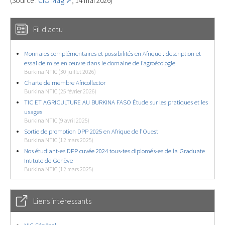
(Source :
CIO Mag
, 14 mai 2026)
Fil d'actu
Monnaies complémentaires et possibilités en Afrique : description et
essai de mise en œuvre dans le domaine de l’agroécologie
Burkina NTIC (30 juillet 2026)
Charte de membre Africollector
Burkina NTIC (25 février 2026)
TIC ET AGRICULTURE AU BURKINA FASO Étude sur les pratiques et les
usages
Burkina NTIC (9 avril 2025)
Sortie de promotion DPP 2025 en Afrique de l’Ouest
Burkina NTIC (12 mars 2025)
Nos étudiant-es DPP cuvée 2024 tous-tes diplomés-es de la Graduate
Intitute de Genève
Burkina NTIC (12 mars 2025)
Liens intéressants