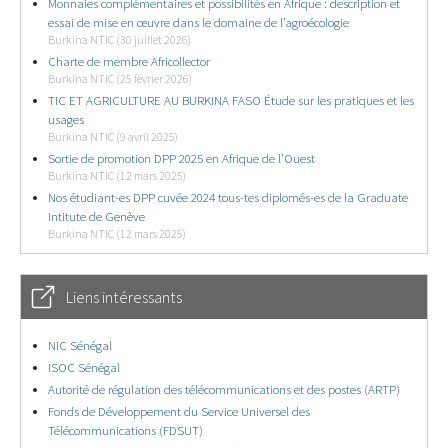
Monnaies complémentaires et possibilités en Afrique : description et
essai de mise en œuvre dans le domaine de l’agroécologie
Burkina NTIC (30 juillet 2026)
Charte de membre Africollector
Burkina NTIC (25 février 2026)
TIC ET AGRICULTURE AU BURKINA FASO Étude sur les pratiques et les
usages
Burkina NTIC (9 avril 2025)
Sortie de promotion DPP 2025 en Afrique de l’Ouest
Burkina NTIC (12 mars 2025)
Nos étudiant-es DPP cuvée 2024 tous-tes diplomés-es de la Graduate
Intitute de Genève
Burkina NTIC (12 mars 2025)
Liens intéressants
NIC Sénégal
ISOC Sénégal
Autorité de régulation des télécommunications et des postes (ARTP)
Fonds de Développement du Service Universel des
Télécommunications (FDSUT)