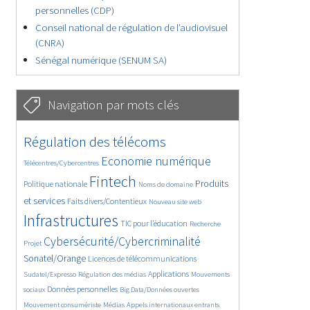
personnelles (CDP)
Conseil national de régulation de l’audiovisuel
(CNRA)
Sénégal numérique (SENUM SA)
Navigation par mots clés
4649/5788
402/5788
Régulation des télécoms
3696/5788
1906/5788
Economie numérique
Télécentres/Cybercentres
5325/5788
699/5788
2386/5788
Fintech
Produits
Politique nationale
Noms de domaine
1557/5788
841/5788
5788/5788
et services
Faits divers/Contentieux
Nouveau site web
1865/5788
196/5788
247/5788
Infrastructures
TIC pour l’éducation
Recherche
3730/5788
2319/5788
Cybersécurité/Cybercriminalité
Projet
1654/5788
299/5788
Sonatel/Orange
Licences de télécommunications
1045/5788
1541/5788
1228/5788
Applications
Sudatel/Expresso
Régulation des médias
Mouvements
1728/5788
150/5788
637/5788
Données personnelles
sociaux
Big Data/Données ouvertes
367/5788
657/5788
1754/5788
Mouvement consumériste
Médias
Appels internationaux entrants