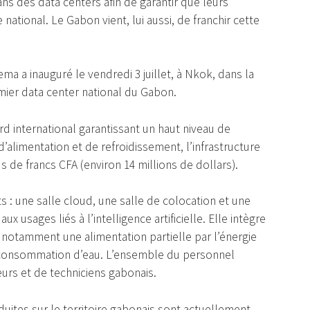
ans des data centers afin de garantir que leurs
national. Le Gabon vient, lui aussi, de franchir cette
ma a inauguré le vendredi 3 juillet, à Nkok, dans la
mier data center national du Gabon.
dard international garantissant un haut niveau de
’alimentation et de refroidissement, l’infrastructure
s de francs CFA (environ 14 millions de dollars).
s : une salle cloud, une salle de colocation et une
ux usages liés à l’intelligence artificielle. Elle intègre
otamment une alimentation partielle par l’énergie
s consommation d’eau. L’ensemble du personnel
urs et de techniciens gabonais.
uites sur le territoire gabonais sont actuellement