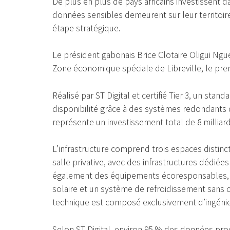
De plus en plus de pays africains investissent d
données sensibles demeurent sur leur territoire 
étape stratégique.
Le président gabonais Brice Clotaire Oligui Ngue
Zone économique spéciale de Libreville, le pre
Réalisé par ST Digital et certifié Tier 3, un stan
disponibilité grâce à des systèmes redondants d
représente un investissement total de 8 milliard
L’infrastructure comprend trois espaces distinct
salle privative, avec des infrastructures dédiées a
également des équipements écoresponsables, n
solaire et un système de refroidissement san
technique est composé exclusivement d’ingénie
Selon ST Digital, environ 95 % des données prod