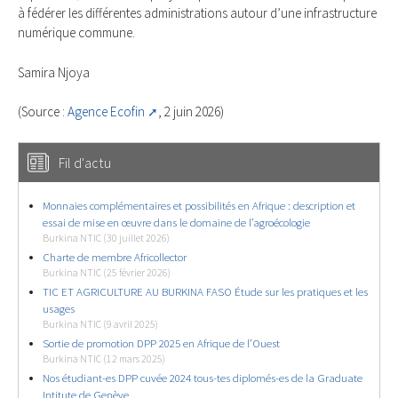
à fédérer les différentes administrations autour d’une infrastructure
numérique commune.
Samira Njoya
(Source :
Agence Ecofin
, 2 juin 2026)
Fil d'actu
Monnaies complémentaires et possibilités en Afrique : description et
essai de mise en œuvre dans le domaine de l’agroécologie
Burkina NTIC (30 juillet 2026)
Charte de membre Africollector
Burkina NTIC (25 février 2026)
TIC ET AGRICULTURE AU BURKINA FASO Étude sur les pratiques et les
usages
Burkina NTIC (9 avril 2025)
Sortie de promotion DPP 2025 en Afrique de l’Ouest
Burkina NTIC (12 mars 2025)
Nos étudiant-es DPP cuvée 2024 tous-tes diplomés-es de la Graduate
Intitute de Genève