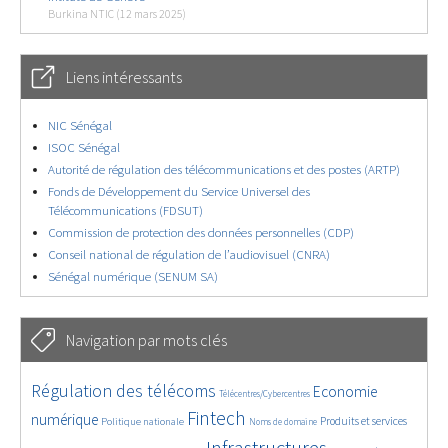
Burkina NTIC (12 mars 2025)
Liens intéressants
NIC Sénégal
ISOC Sénégal
Autorité de régulation des télécommunications et des postes (ARTP)
Fonds de Développement du Service Universel des
Télécommunications (FDSUT)
Commission de protection des données personnelles (CDP)
Conseil national de régulation de l’audiovisuel (CNRA)
Sénégal numérique (SENUM SA)
Navigation par mots clés
4673/5820
369/5820
3809/5820
Régulation des télécoms
Economie
Télécentres/Cybercentres
1884/5820
5232/5820
690/5820
2506/5820
1618/5820
Fintech
numérique
Produits et services
Politique nationale
Noms de domaine
852/5820
5820/5820
1842/5820
211/5820