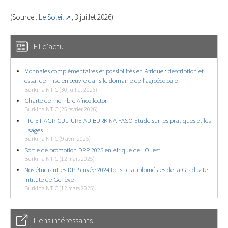
(Source :
Le Soleil
, 3 juillet 2026)
Fil d'actu
Monnaies complémentaires et possibilités en Afrique : description et
essai de mise en œuvre dans le domaine de l’agroécologie
Burkina NTIC (30 juillet 2026)
Charte de membre Africollector
Burkina NTIC (25 février 2026)
TIC ET AGRICULTURE AU BURKINA FASO Étude sur les pratiques et les
usages
Burkina NTIC (9 avril 2025)
Sortie de promotion DPP 2025 en Afrique de l’Ouest
Burkina NTIC (12 mars 2025)
Nos étudiant-es DPP cuvée 2024 tous-tes diplomés-es de la Graduate
Intitute de Genève
Burkina NTIC (12 mars 2025)
Liens intéressants