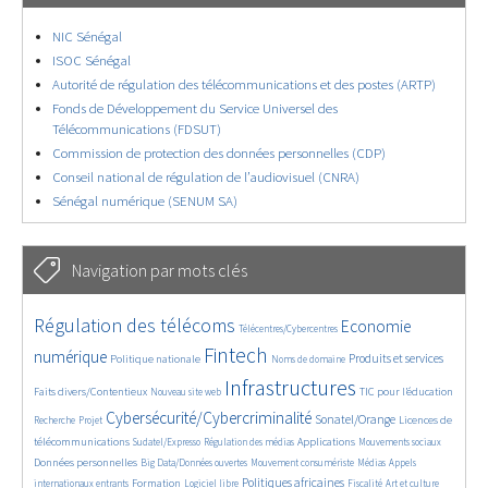
NIC Sénégal
ISOC Sénégal
Autorité de régulation des télécommunications et des postes (ARTP)
Fonds de Développement du Service Universel des
Télécommunications (FDSUT)
Commission de protection des données personnelles (CDP)
Conseil national de régulation de l’audiovisuel (CNRA)
Sénégal numérique (SENUM SA)
Navigation par mots clés
4647/5647
362/5647
3729/5647
Régulation des télécoms
Economie
Télécentres/Cybercentres
1853/5647
5178/5647
682/5647
2405/5647
1575/5647
Fintech
numérique
Produits et services
Politique nationale
Noms de domaine
836/5647
5647/5647
1841/5647
195/5647
Infrastructures
Faits divers/Contentieux
TIC pour l’éducation
Nouveau site web
246/5647
3601/5647
2321/5647
1630/5647
Cybersécurité/Cybercriminalité
Sonatel/Orange
Licences de
Recherche
Projet
292/5647
1025/5647
1511/5647
1187/5647
1661/5647
télécommunications
Applications
Sudatel/Expresso
Régulation des médias
Mouvements sociaux
143/5647
630/5647
365/5647
684/5647
Données personnelles
Big Data/Données ouvertes
Mouvement consumériste
Médias
Appels
1757/5647
96/5647
2461/5647
1088/5647
178/5647
600/5647
Politiques africaines
Formation
internationaux entrants
Logiciel libre
Fiscalité
Art et culture