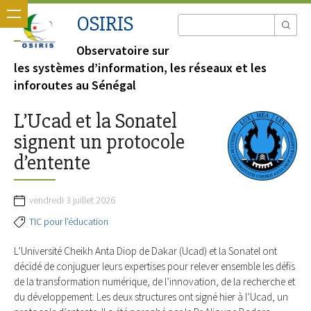
OSIRIS
Observatoire sur
les systèmes d’information, les réseaux et les
inforoutes au Sénégal
L’Ucad et la Sona­tel
signent un pro­to­cole
d’entente
vendredi 3 juillet 2026
TIC pour l’éducation
L’Uni­ver­sité Cheikh Anta Diop de Dakar (Ucad) et la Sona­tel ont
décidé de conju­guer leurs exper­tises pour rele­ver ensemble les défis
de la trans­for­ma­tion numé­rique, de l’inno­va­tion, de la recherche et
du déve­lop­pe­ment. Les deux struc­tures ont signé hier à l’Ucad, un