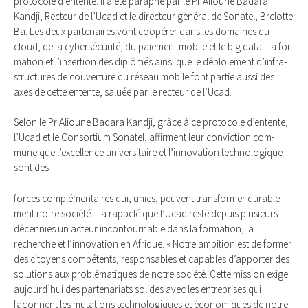
pro­to­cole d’entente. Il a été para­phé par le Pr Alioune Badara
Kandji, Rec­teur de l’Ucad et le direc­teur géné­ral de Sona­tel, Bre­lotte
Ba. Les deux par­te­naires vont coopé­rer dans les domaines du
cloud, de la cyber­sé­cu­rité, du paie­ment mobile et le big data. La for­
ma­tion et l’inser­tion des diplô­més ainsi que le déploie­ment d’infra­
struc­tures de cou­ver­ture du réseau mobile font par­tie aussi des
axes de cette entente, saluée par le rec­teur de l’Ucad.
Selon le Pr Alioune Badara Kandji, grâce à ce pro­to­cole d’entente,
l’Ucad et le Consor­tium Sona­tel, affirment leur convic­tion com­
mune que l’excel­lence uni­ver­si­taire et l’inno­va­tion tech­no­lo­gique
sont des
forces com­plé­men­taires qui, unies, peuvent trans­for­mer dura­ble­
ment notre société. Il a rap­pelé que l’Ucad reste depuis plu­sieurs
décen­nies un acteur incon­tour­nable dans la for­ma­tion, la
recherche et l’inno­va­tion en Afrique. « Notre ambi­tion est de for­mer
des citoyens com­pé­tents, res­pon­sables et capables d’appor­ter des
solu­tions aux pro­blé­ma­tiques de notre société. Cette mis­sion exige
aujourd’hui des par­te­na­riats solides avec les entre­prises qui
façonnent les muta­tions tech­no­lo­giques et éco­no­miques de notre