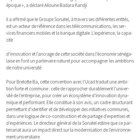
époque », a déclaré Alioune Badara Kandji.
Il a affirmé que le Groupe Sona­tel, à tra­vers ses dif­fé­rentes enti­tés,
est un acteur de réfé­rence dans les télé­com­mu­ni­ca­tions, les ser­
vices finan­ciers mobiles et la banque digi­tale. L’expé­rience, la capa­
cité
d’inno­va­tion et l’ancrage de cette société dans l’éco­no­mie séné­ga­
laise en font un par­te­naire natu­rel pour accom­pa­gner les ambi­tions
de notre uni­ver­sité.
Pour Bre­lotte Ba, cette conven­tion avec l’Ucad tra­duit une ambi­
tion forte et com­mune : celle de rap­pro­cher dura­ble­ment l’uni­ver­
sité de l’entre­prise, pour créer un éco­sys­tème d’inno­va­tion dyna­
mique et per­for­mant. Elle consti­tue à son avis, un cadre struc­tu­rant
per­met­tant d’iden­ti­fier et de déve­lop­per des ini­tia­tives com­munes,
dans une logique de co-construc­tion et de par­tage d’exper­tises et
d’expé­riences. Le direc­teur géné­ral de la Sona­tel estime que ce par­
te­na­riat aura un impact direct sur la moder­ni­sa­tion de l’envi­ron­ne­
ment uni­ver­si­taire.