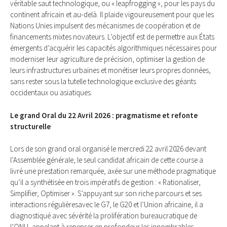
véritable saut technologique, ou « leapfrogging », pour les pays du
continent africain et au-delà. Il plaide vigoureusement pour que les
Nations Unies impulsent des mécanismes de coopération et de
financements mixtes novateurs. L’objectif est de permettre aux États
émergents d’acquérir les capacités algorithmiques nécessaires pour
moderniser leur agriculture de précision, optimiser la gestion de
leurs infrastructures urbaines et monétiser leurs propres données,
sans rester sous la tutelle technologique exclusive des géants
occidentaux ou asiatiques.
Le grand Oral du 22 Avril 2026 : pragmatisme et refonte
structurelle
Lors de son grand oral organisé le mercredi 22 avril 2026 devant
l’Assemblée générale, le seul candidat africain de cette course a
livré une prestation remarquée, axée sur une méthode pragmatique
qu’il a synthétisée en trois impératifs de gestion : « Rationaliser,
Simplifier, Optimiser ». S’appuyant sur son riche parcours et ses
interactions régulièresavec le G7, le G20 et l’Union africaine, il a
diagnostiqué avec sévérité la prolifération bureaucratique de
l’ONU, appelant à repenser en profondeur les innombrables