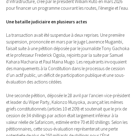
d’infrastructure, créé par le président William Ruto en mars 2026
pour financer un programme couvrant les routes, l’énergie et l’eau.
Une bataille judiciaire en plusieurs actes
La transaction avait été suspendue à deux reprises. Une première
suspension, prononcée en mars par le juge Lawrence Mugambi,
faisait suite à une pétition déposée par le journaliste Tony Gachoka
et le professeur Frederick Ogola, rejoints par la suite par Samuel
Kahara Macharia et Paul Maina Mugo. Les requérants invoquaient
des manquements à la Constitution dans le processus de cession
d’un actif public, un déficit de participation publique et une sous-
évaluation des actions cédées.
Une seconde pétition, déposée le 28 avril par l’ancien vice-président
et leader du Wiper Party, Kalonzo Musyoka, avançait les mêmes
griefs constitutionnels (articles 10 et 209) et soutenait que le prix de
cession de 34 shillings par action était largement inférieur à la
valeur réelle de Safaricom, estimée entre 70 et 80 shillings. Selon les
pétitionnaires, cette sous-évaluation représenterait une perte
potentielle de plus de 250 milliards de shillings pour l’État.