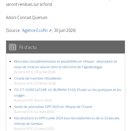
seront rendues sur le fond.
Adoni Conrad Quenum
(Source :
Agence Ecofin
, 30 juin 2026)
Fil d'actu
Monnaies complémentaires et possibilités en Afrique : description et
essai de mise en œuvre dans le domaine de l’agroécologie
Burkina NTIC (30 juillet 2026)
Charte de membre Africollector
Burkina NTIC (25 février 2026)
TIC ET AGRICULTURE AU BURKINA FASO Étude sur les pratiques et les
usages
Burkina NTIC (9 avril 2025)
Sortie de promotion DPP 2025 en Afrique de l’Ouest
Burkina NTIC (12 mars 2025)
Nos étudiant-es DPP cuvée 2024 tous-tes diplomés-es de la Graduate
Intitute de Genève
Burkina NTIC (12 mars 2025)