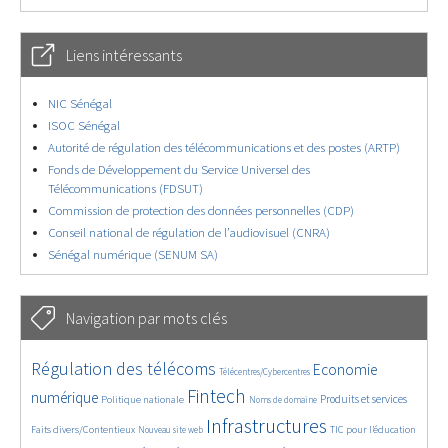
Liens intéressants
NIC Sénégal
ISOC Sénégal
Autorité de régulation des télécommunications et des postes (ARTP)
Fonds de Développement du Service Universel des
Télécommunications (FDSUT)
Commission de protection des données personnelles (CDP)
Conseil national de régulation de l’audiovisuel (CNRA)
Sénégal numérique (SENUM SA)
Navigation par mots clés
4583/5750
352/5750
3631/5750
Régulation des télécoms
Economie
Télécentres/Cybercentres
1845/5750
5278/5750
628/5750
2265/5750
1548/5750
Fintech
numérique
Produits et services
Politique nationale
Noms de domaine
815/5750
5750/5750
1882/5750
199/5750
Infrastructures
Faits divers/Contentieux
TIC pour l’éducation
Nouveau site web