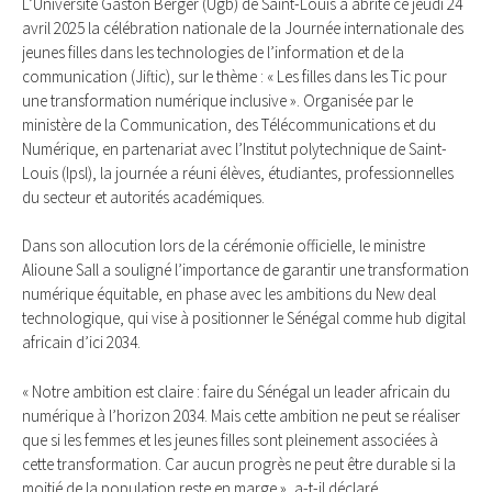
L’Université Gaston Berger (Ugb) de Saint-Louis a abrité ce jeudi 24
avril 2025 la célébration nationale de la Journée internationale des
jeunes filles dans les technologies de l’information et de la
communication (Jiftic), sur le thème : « Les filles dans les Tic pour
une transformation numérique inclusive ». Organisée par le
ministère de la Communication, des Télécommunications et du
Numérique, en partenariat avec l’Institut polytechnique de Saint-
Louis (Ipsl), la journée a réuni élèves, étudiantes, professionnelles
du secteur et autorités académiques.
Dans son allocution lors de la cérémonie officielle, le ministre
Alioune Sall a souligné l’importance de garantir une transformation
numérique équitable, en phase avec les ambitions du New deal
technologique, qui vise à positionner le Sénégal comme hub digital
africain d’ici 2034.
« Notre ambition est claire : faire du Sénégal un leader africain du
numérique à l’horizon 2034. Mais cette ambition ne peut se réaliser
que si les femmes et les jeunes filles sont pleinement associées à
cette transformation. Car aucun progrès ne peut être durable si la
moitié de la population reste en marge », a-t-il déclaré.