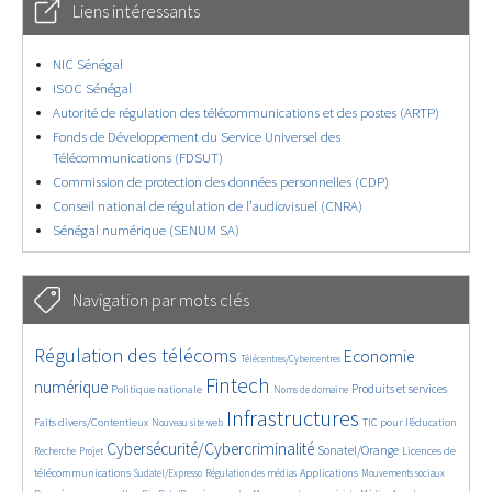
Liens intéressants
NIC Sénégal
ISOC Sénégal
Autorité de régulation des télécommunications et des postes (ARTP)
Fonds de Développement du Service Universel des
Télécommunications (FDSUT)
Commission de protection des données personnelles (CDP)
Conseil national de régulation de l’audiovisuel (CNRA)
Sénégal numérique (SENUM SA)
Navigation par mots clés
4654/5670
362/5670
3759/5670
Régulation des télécoms
Economie
Télécentres/Cybercentres
1856/5670
5202/5670
688/5670
2429/5670
1612/5670
Fintech
numérique
Produits et services
Politique nationale
Noms de domaine
838/5670
5670/5670
1839/5670
197/5670
Infrastructures
Faits divers/Contentieux
TIC pour l’éducation
Nouveau site web
248/5670
3606/5670
2329/5670
1632/5670
Cybersécurité/Cybercriminalité
Sonatel/Orange
Licences de
Recherche
Projet
289/5670
1027/5670
1534/5670
1196/5670
1673/5670
télécommunications
Applications
Sudatel/Expresso
Régulation des médias
Mouvements sociaux