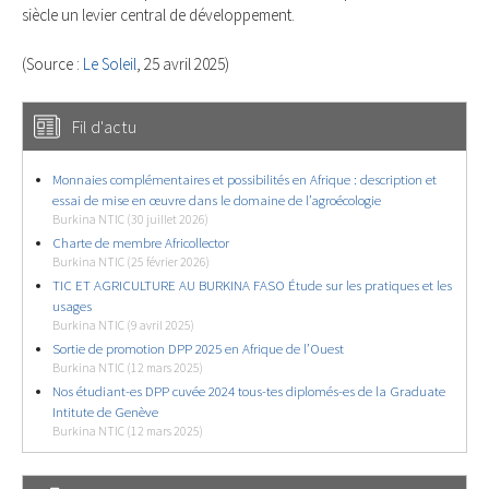
siècle un levier central de développement.
(Source :
Le Soleil
, 25 avril 2025)
Fil d'actu
Monnaies complémentaires et possibilités en Afrique : description et
essai de mise en œuvre dans le domaine de l’agroécologie
Burkina NTIC (30 juillet 2026)
Charte de membre Africollector
Burkina NTIC (25 février 2026)
TIC ET AGRICULTURE AU BURKINA FASO Étude sur les pratiques et les
usages
Burkina NTIC (9 avril 2025)
Sortie de promotion DPP 2025 en Afrique de l’Ouest
Burkina NTIC (12 mars 2025)
Nos étudiant-es DPP cuvée 2024 tous-tes diplomés-es de la Graduate
Intitute de Genève
Burkina NTIC (12 mars 2025)