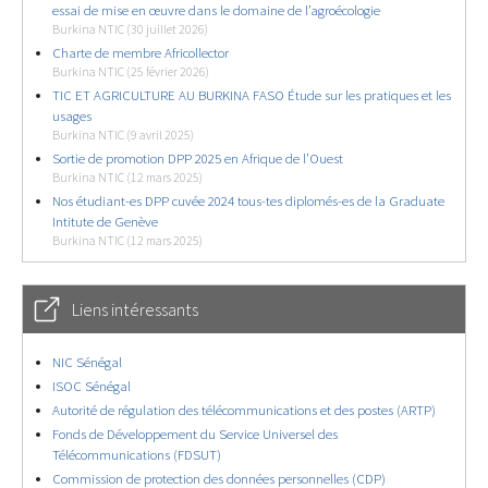
essai de mise en œuvre dans le domaine de l’agroécologie
Burkina NTIC (30 juillet 2026)
Charte de membre Africollector
Burkina NTIC (25 février 2026)
TIC ET AGRICULTURE AU BURKINA FASO Étude sur les pratiques et les
usages
Burkina NTIC (9 avril 2025)
Sortie de promotion DPP 2025 en Afrique de l’Ouest
Burkina NTIC (12 mars 2025)
Nos étudiant-es DPP cuvée 2024 tous-tes diplomés-es de la Graduate
Intitute de Genève
Burkina NTIC (12 mars 2025)
Liens intéressants
NIC Sénégal
ISOC Sénégal
Autorité de régulation des télécommunications et des postes (ARTP)
Fonds de Développement du Service Universel des
Télécommunications (FDSUT)
Commission de protection des données personnelles (CDP)