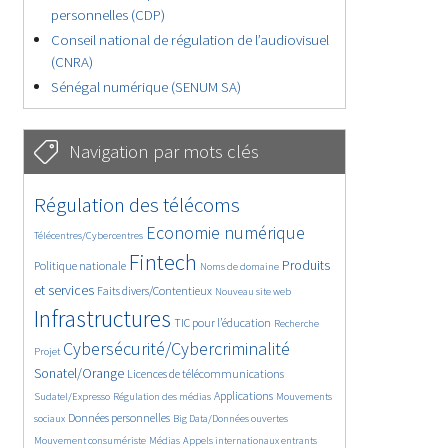
personnelles (CDP)
Conseil national de régulation de l’audiovisuel
(CNRA)
Sénégal numérique (SENUM SA)
Navigation par mots clés
4651/5597
365/5597
Régulation des télécoms
3739/5597
1863/5597
Economie numérique
Télécentres/Cybercentres
5177/5597
687/5597
2479/5597
Fintech
Produits
Politique nationale
Noms de domaine
1610/5597
851/5597
5597/5597
et services
Faits divers/Contentieux
Nouveau site web
1832/5597
196/5597
247/5597
Infrastructures
TIC pour l’éducation
Recherche
3561/5597
2317/5597
Cybersécurité/Cybercriminalité
Projet
1612/5597
302/5597
Sonatel/Orange
Licences de télécommunications
1018/5597
1529/5597
1063/5597
Applications
Sudatel/Expresso
Régulation des médias
Mouvements
1665/5597
147/5597
622/5597
Données personnelles
sociaux
Big Data/Données ouvertes
368/5597
711/5597
1760/5597
Mouvement consumériste
Médias
Appels internationaux entrants