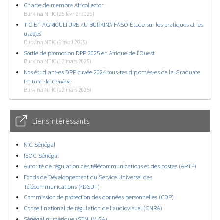
Charte de membre Africollector
Burkina NTIC (25 février 2026)
TIC ET AGRICULTURE AU BURKINA FASO Étude sur les pratiques et les
usages
Burkina NTIC (9 avril 2025)
Sortie de promotion DPP 2025 en Afrique de l’Ouest
Burkina NTIC (12 mars 2025)
Nos étudiant-es DPP cuvée 2024 tous-tes diplomés-es de la Graduate
Intitute de Genève
Burkina NTIC (12 mars 2025)
Liens intéressants
NIC Sénégal
ISOC Sénégal
Autorité de régulation des télécommunications et des postes (ARTP)
Fonds de Développement du Service Universel des
Télécommunications (FDSUT)
Commission de protection des données personnelles (CDP)
Conseil national de régulation de l’audiovisuel (CNRA)
Sénégal numérique (SENUM SA)