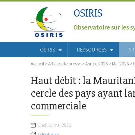
OSIRIS
Observatoire sur les s
OSIRIS
RESSOURCES
AR
Accueil
>
Articles de presse
>
Année 2026
>
Mai 2026
>
H
Haut débit : la Mauritani
cercle des pays ayant la
commerciale
lundi 18 mai 2026
Téléphonie