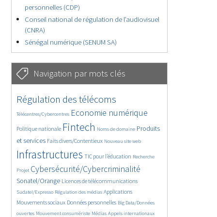
personnelles (CDP)
Conseil national de régulation de l’audiovisuel
(CNRA)
Sénégal numérique (SENUM SA)
Navigation par mots clés
4657/5713
364/5713
Régulation des télécoms
3781/5713
1877/5713
Economie numérique
Télécentres/Cybercentres
5200/5713
686/5713
2467/5713
Fintech
Produits
Politique nationale
Noms de domaine
1616/5713
847/5713
5713/5713
et services
Faits divers/Contentieux
Nouveau site web
1835/5713
202/5713
247/5713
Infrastructures
TIC pour l’éducation
Recherche
3633/5713
2323/5713
Cybersécurité/Cybercriminalité
Projet
1629/5713
299/5713
Sonatel/Orange
Licences de télécommunications
1019/5713
1526/5713
1232/5713
Applications
Sudatel/Expresso
Régulation des médias
1670/5713
146/5713
Mouvements sociaux
Données personnelles
Big Data/Données
626/5713
366/5713
751/5713
ouvertes
Mouvement consumériste
Médias
Appels internationaux