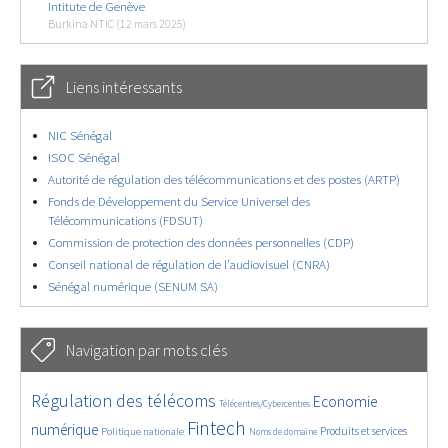
Intitute de Genève
Burkina NTIC (12 mars 2025)
Liens intéressants
NIC Sénégal
ISOC Sénégal
Autorité de régulation des télécommunications et des postes (ARTP)
Fonds de Développement du Service Universel des
Télécommunications (FDSUT)
Commission de protection des données personnelles (CDP)
Conseil national de régulation de l’audiovisuel (CNRA)
Sénégal numérique (SENUM SA)
Navigation par mots clés
4599/5639
371/5639
3623/5639
Régulation des télécoms
Economie
Télécentres/Cybercentres
1836/5639
5203/5639
665/5639
2337/5639
1560/5639
Fintech
numérique
Produits et services
Politique nationale
Noms de domaine