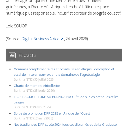
Un message fort qui résonne bien au-delà des frontières
guinéennes, à l’heure où l’Afrique cherche à bâtir un espace
numérique plus responsable, inclusif et porteur de progrès collectif.
Loic SOUOP
(Source :
Digital Business Africa
, 24 avril 2026)
Fil d'actu
Monnaies complémentaires et possibilités en Afrique : description et
essai de mise en œuvre dans le domaine de l’agroécologie
Burkina NTIC (30 juillet 2026)
Charte de membre Africollector
Burkina NTIC (25 février 2026)
TIC ET AGRICULTURE AU BURKINA FASO Étude sur les pratiques et les
usages
Burkina NTIC (9 avril 2025)
Sortie de promotion DPP 2025 en Afrique de l’Ouest
Burkina NTIC (12 mars 2025)
Nos étudiant-es DPP cuvée 2024 tous-tes diplomés-es de la Graduate