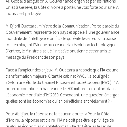
Au Global dialogue on AI Gouvernance organisé par les Nations
Unies à Genève, la Côte d’Ivoire a porté une voix forte pour une IA
inclusive et partagée.
M. Djibril Ouattara, ministre de la Communication, Porte-parole du
Gouvernement, représenté son pays et appelé à une gouvernance
mondiale de l’intelligence artificielle qui évite les erreurs du passé
tout en plaçant l’Afrique au cœur de la révolution technologique.
D’entrée, le Ministre a salué l’initiative onusienne et transmis le
message du Président de son pays.
Face à l’ampleur des enjeux, M. Ouattara a rappelé que l’IA est une
transformation majeure. Citant le cabinet PWC, il a souligné :
« Selon une étude du Cabinet PricewaterhouseCoopers (PWC), l’IA
pourrait contribuer à hauteur de 15 700 milliards de dollars dans
l’économie mondiale d’ici 2030. Cependant, une question émerge :
quelles sont les économies qui en bénéficieraient réellement ? »
Pour Abidjan, la réponse ne fait aucun doute : « Pour la Côte
d’Ivoire, la réponse est claire : l’IA ne doit pas être le privilège de
quelques économies ou plateformes. Elle doit être un levier de