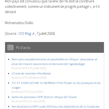
Mon pays est convaincu que l’avenir de l’IA doit se construire
collectivement, comme un instrument de progrès partagé », a-t-il
déclaré.
Mohamadou Diallo
(Source :
CIO Mag
, 7 juillet 2026)
Fil d'actu
Monnaies complémentaires et possibilités en Afrique : description et
essai de mise en œuvre dans le domaine de l’agroécologie
Burkina NTIC (30 juillet 2026)
Charte de membre Africollector
Burkina NTIC (25 février 2026)
TIC ET AGRICULTURE AU BURKINA FASO Étude sur les pratiques et les
usages
Burkina NTIC (9 avril 2025)
Sortie de promotion DPP 2025 en Afrique de l’Ouest
Burkina NTIC (12 mars 2025)
Nos étudiant-es DPP cuvée 2024 tous-tes diplomés-es de la Graduate