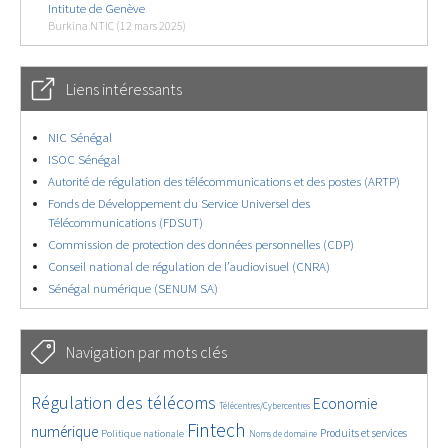
Intitute de Genève
Burkina NTIC (12 mars 2025)
Liens intéressants
NIC Sénégal
ISOC Sénégal
Autorité de régulation des télécommunications et des postes (ARTP)
Fonds de Développement du Service Universel des
Télécommunications (FDSUT)
Commission de protection des données personnelles (CDP)
Conseil national de régulation de l’audiovisuel (CNRA)
Sénégal numérique (SENUM SA)
Navigation par mots clés
4642/5767
402/5767
3678/5767
Régulation des télécoms
Economie
Télécentres/Cybercentres
1900/5767
5299/5767
701/5767
2408/5767
1559/5767
Fintech
numérique
Produits et services
Politique nationale
Noms de domaine