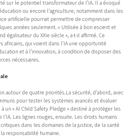
té sur le potentiel transformateur de l’IA. Il a évoqué
’éducation ou encore l’agriculture, notamment dans les
ence artificielle pourrait permettre de compresser
ues années seulement. « Utilisée à bon escient et
 égalisateur du XXIe siècle », a-t-il affirmé. Ce
africains, qui voient dans l’IA une opportunité
éducation et à l’innovation, à condition de disposer des
rces nécessaires.
iale
on autour de quatre priorités.La sécurité, d’abord, avec
ommuns pour tester les systèmes avancés et évaluer
à un « AI Child Safety Pledge » destiné à protéger les
 l’IA. Les lignes rouges, ensuite. Les droits humains
critiques dans les domaines de la justice, de la santé
 la responsabilité humaine.