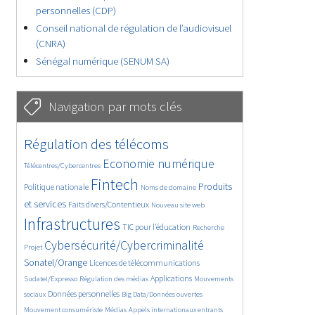
personnelles (CDP)
Conseil national de régulation de l’audiovisuel
(CNRA)
Sénégal numérique (SENUM SA)
Navigation par mots clés
4647/5647
362/5647
Régulation des télécoms
3729/5647
1853/5647
Economie numérique
Télécentres/Cybercentres
5178/5647
682/5647
2405/5647
Fintech
Produits
Politique nationale
Noms de domaine
1575/5647
836/5647
5647/5647
et services
Faits divers/Contentieux
Nouveau site web
1841/5647
195/5647
246/5647
Infrastructures
TIC pour l’éducation
Recherche
3601/5647
2321/5647
Cybersécurité/Cybercriminalité
Projet
1630/5647
292/5647
Sonatel/Orange
Licences de télécommunications
1025/5647
1511/5647
1187/5647
Applications
Sudatel/Expresso
Régulation des médias
Mouvements
1661/5647
143/5647
630/5647
Données personnelles
sociaux
Big Data/Données ouvertes
365/5647
684/5647
1757/5647
Mouvement consumériste
Médias
Appels internationaux entrants