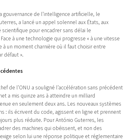
gouvernance de l’intelligence artificielle, le
uterres, a lancé un appel solennel aux États, aux
scientifique pour encadrer sans délai le
). Face à une technologie qui progresse « à une vitesse
ve à un moment charnière où il faut choisir entre
r défaut ».
récédentes
chef de l’ONU a souligné l’accélération sans précédent
rnet a mis quinze ans à atteindre un milliard
t parvenue en seulement deux ans. Les nouveaux systèmes
s : ils écrivent du code, agissent en ligne et prennent
jours plus réduite. Pour António Guterres, les
cadrer des machines qui obéissent, et non des
exige selon lui une réponse politique et réglementaire