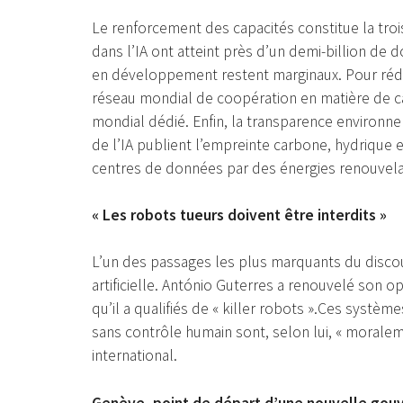
Le renforcement des capacités constitue la troi
dans l’IA ont atteint près d’un demi-billion de d
en développement restent marginaux. Pour rédui
réseau mondial de coopération en matière de ca
mondial dédié. Enfin, la transparence environn
de l’IA publient l’empreinte carbone, hydrique e
centres de données par des énergies renouvelab
« Les robots tueurs doivent être interdits »
L’un des passages les plus marquants du discours
artificielle. António Guterres a renouvelé son
qu’il a qualifiés de « killer robots ».Ces systè
sans contrôle humain sont, selon lui, « moraleme
international.
Genève, point de départ d’une nouvelle gou