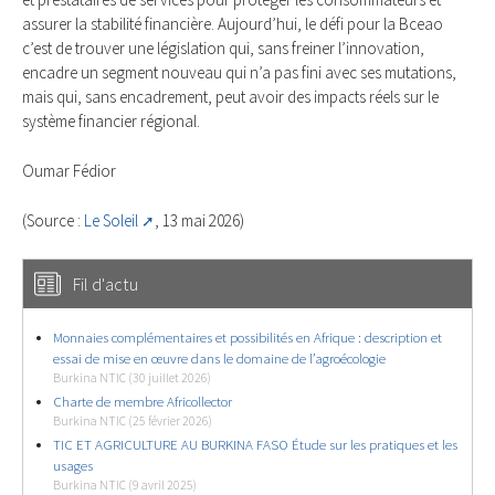
assurer la stabilité financière. Aujourd’hui, le défi pour la Bceao
c’est de trouver une législation qui, sans freiner l’innovation,
encadre un segment nouveau qui n’a pas fini avec ses mutations,
mais qui, sans encadrement, peut avoir des impacts réels sur le
système financier régional.
Oumar Fédior
(Source :
Le Soleil
, 13 mai 2026)
Fil d'actu
Monnaies complémentaires et possibilités en Afrique : description et
essai de mise en œuvre dans le domaine de l’agroécologie
Burkina NTIC (30 juillet 2026)
Charte de membre Africollector
Burkina NTIC (25 février 2026)
TIC ET AGRICULTURE AU BURKINA FASO Étude sur les pratiques et les
usages
Burkina NTIC (9 avril 2025)