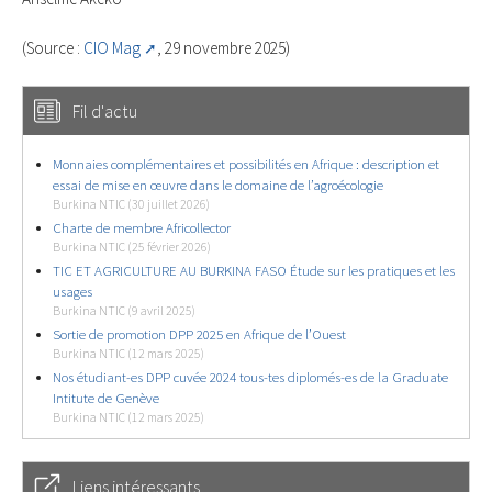
(Source :
CIO Mag
, 29 novembre 2025)
Fil d'actu
Monnaies complémentaires et possibilités en Afrique : description et
essai de mise en œuvre dans le domaine de l’agroécologie
Burkina NTIC (30 juillet 2026)
Charte de membre Africollector
Burkina NTIC (25 février 2026)
TIC ET AGRICULTURE AU BURKINA FASO Étude sur les pratiques et les
usages
Burkina NTIC (9 avril 2025)
Sortie de promotion DPP 2025 en Afrique de l’Ouest
Burkina NTIC (12 mars 2025)
Nos étudiant-es DPP cuvée 2024 tous-tes diplomés-es de la Graduate
Intitute de Genève
Burkina NTIC (12 mars 2025)
Liens intéressants