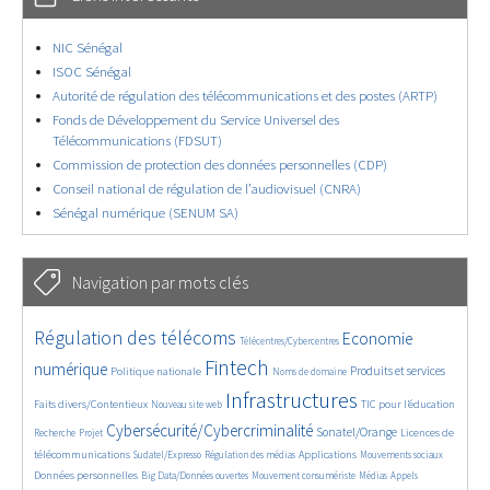
NIC Sénégal
ISOC Sénégal
Autorité de régulation des télécommunications et des postes (ARTP)
Fonds de Développement du Service Universel des
Télécommunications (FDSUT)
Commission de protection des données personnelles (CDP)
Conseil national de régulation de l’audiovisuel (CNRA)
Sénégal numérique (SENUM SA)
Navigation par mots clés
4643/5608
364/5608
3752/5608
Régulation des télécoms
Economie
Télécentres/Cybercentres
1865/5608
5171/5608
682/5608
2455/5608
1608/5608
Fintech
numérique
Produits et services
Politique nationale
Noms de domaine
843/5608
5608/5608
1827/5608
198/5608
Infrastructures
Faits divers/Contentieux
TIC pour l’éducation
Nouveau site web
247/5608
3555/5608
2309/5608
1613/5608
Cybersécurité/Cybercriminalité
Sonatel/Orange
Licences de
Recherche
Projet
299/5608
1015/5608
1517/5608
1149/5608
1666/5608
télécommunications
Applications
Sudatel/Expresso
Régulation des médias
Mouvements sociaux
146/5608
622/5608
366/5608
735/5608
Données personnelles
Big Data/Données ouvertes
Mouvement consumériste
Médias
Appels