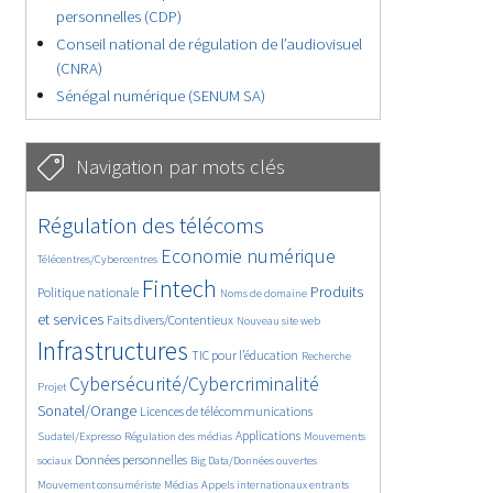
personnelles (CDP)
Conseil national de régulation de l’audiovisuel
(CNRA)
Sénégal numérique (SENUM SA)
Navigation par mots clés
4615/5782
380/5782
Régulation des télécoms
3653/5782
1896/5782
Economie numérique
Télécentres/Cybercentres
5263/5782
687/5782
2333/5782
Fintech
Produits
Politique nationale
Noms de domaine
1556/5782
826/5782
5782/5782
et services
Faits divers/Contentieux
Nouveau site web
1832/5782
197/5782
246/5782
Infrastructures
TIC pour l’éducation
Recherche
3717/5782
2287/5782
Cybersécurité/Cybercriminalité
Projet
1634/5782
301/5782
Sonatel/Orange
Licences de télécommunications
1045/5782
1526/5782
1230/5782
Applications
Sudatel/Expresso
Régulation des médias
Mouvements
1706/5782
146/5782
621/5782
Données personnelles
sociaux
Big Data/Données ouvertes
364/5782
649/5782
1740/5782
Mouvement consumériste
Médias
Appels internationaux entrants