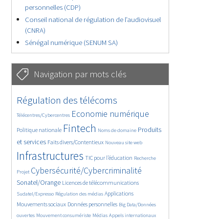
personnelles (CDP)
Conseil national de régulation de l’audiovisuel
(CNRA)
Sénégal numérique (SENUM SA)
Navigation par mots clés
4657/5706
364/5706
Régulation des télécoms
3781/5706
1877/5706
Economie numérique
Télécentres/Cybercentres
5200/5706
686/5706
2467/5706
Fintech
Produits
Politique nationale
Noms de domaine
1616/5706
847/5706
5706/5706
et services
Faits divers/Contentieux
Nouveau site web
1835/5706
202/5706
247/5706
Infrastructures
TIC pour l’éducation
Recherche
3633/5706
2323/5706
Cybersécurité/Cybercriminalité
Projet
1629/5706
299/5706
Sonatel/Orange
Licences de télécommunications
1019/5706
1526/5706
1232/5706
Applications
Sudatel/Expresso
Régulation des médias
1670/5706
146/5706
Mouvements sociaux
Données personnelles
Big Data/Données
626/5706
366/5706
751/5706
ouvertes
Mouvement consumériste
Médias
Appels internationaux