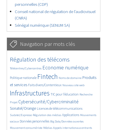
personnelles (CDP)
Conseil national de régulation de l’audiovisuel
(CNRA)
Sénégal numérique (SENUM SA)
Navigation par mots clés
4760/5682
357/5682
Régulation des télécoms
3784/5682
1872/5682
Economie numérique
Télécentres/Cybercentres
5297/5682
677/5682
2447/5682
Fintech
Produits
Politique nationale
Noms de domaine
1595/5682
849/5682
5682/5682
et services
Faits divers/Contentieux
Nouveau site web
1864/5682
193/5682
254/5682
Infrastructures
TIC pour l’éducation
Recherche
3564/5682
2307/5682
Cybersécurité/Cybercriminalité
Projet
1654/5682
291/5682
Sonatel/Orange
Licences de télécommunications
1031/5682
1551/5682
1090/5682
Applications
Sudatel/Expresso
Régulation des médias
Mouvements
1680/5682
141/5682
616/5682
Données personnelles
sociaux
Big Data/Données ouvertes
378/5682
666/5682
1752/5682
Mouvement consumériste
Médias
Appels internationaux entrants