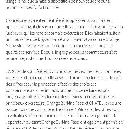
usage, ainsi que la mise à disposition de nouveaux produits,
notamment des forfaits illimités.
Ces mesures avaient en réalité été adoptées en 2023, mais leur
application avait été suspendue. Elles viennent d’être validées par la
justice, ce qui les rend désormais exécutoires. Elles faisaient suite à
un mouvement de boycott lancé à la mi‑avril 2023 contre Orange,
Moov Africa et Telecel pour dénoncer la cherté et la mauvaise
qualité des services. Depuis, la grogne des consommateurs s’est
poursuivie, notamment sur les réseaux sociaux.
L’ARCEP, de son côté, est convaincue que ces mesures « concrètes,
objectives et opérationnelles » se traduiront directement sur le coût
des offres et sur la protection effective des droits des
consommateurs. « Les impacts ont permis de réduire les prix
moyens des offres de référence des services Internet mobile des
principaux opérateurs, Orange Burkina Faso et ONATEL, avec une
baisse moyenne comprise entre 28 % et 45 %, selon les offres dont
la validité est d’un mois minimum. Les décisions de régulation de
l’opérateur puissant Orange Burkina Faso ont également permis de
réduire de 50 % les prix des SMS vers d’autres réseaux nationaux et