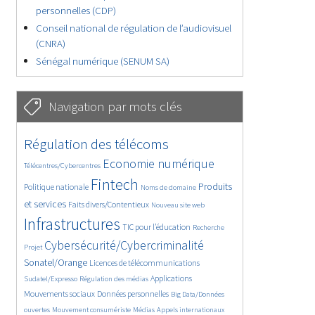
personnelles (CDP)
Conseil national de régulation de l’audiovisuel
(CNRA)
Sénégal numérique (SENUM SA)
Navigation par mots clés
4657/5713
364/5713
Régulation des télécoms
3781/5713
1877/5713
Economie numérique
Télécentres/Cybercentres
5200/5713
686/5713
2467/5713
Fintech
Produits
Politique nationale
Noms de domaine
1616/5713
847/5713
5713/5713
et services
Faits divers/Contentieux
Nouveau site web
1835/5713
202/5713
247/5713
Infrastructures
TIC pour l’éducation
Recherche
3633/5713
2323/5713
Cybersécurité/Cybercriminalité
Projet
1629/5713
299/5713
Sonatel/Orange
Licences de télécommunications
1019/5713
1526/5713
1232/5713
Applications
Sudatel/Expresso
Régulation des médias
1670/5713
146/5713
Mouvements sociaux
Données personnelles
Big Data/Données
626/5713
366/5713
751/5713
ouvertes
Mouvement consumériste
Médias
Appels internationaux