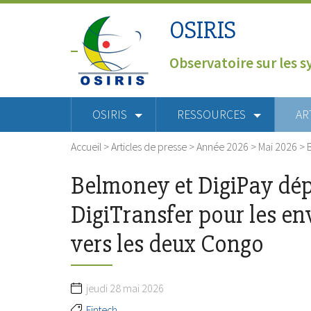
OSIRIS
Observatoire sur les s
OSIRIS
RESSOURCES
AR
Accueil
>
Articles de presse
>
Année 2026
>
Mai 2026
>
Belmoney et DigiPay dép
DigiTransfer pour les en
vers les deux Congo
jeudi 28 mai 2026
Fintech