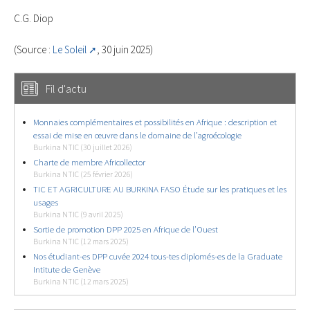
C.G. Diop
(Source :
Le Soleil
, 30 juin 2025)
Fil d'actu
Monnaies complémentaires et possibilités en Afrique : description et
essai de mise en œuvre dans le domaine de l’agroécologie
Burkina NTIC (30 juillet 2026)
Charte de membre Africollector
Burkina NTIC (25 février 2026)
TIC ET AGRICULTURE AU BURKINA FASO Étude sur les pratiques et les
usages
Burkina NTIC (9 avril 2025)
Sortie de promotion DPP 2025 en Afrique de l’Ouest
Burkina NTIC (12 mars 2025)
Nos étudiant-es DPP cuvée 2024 tous-tes diplomés-es de la Graduate
Intitute de Genève
Burkina NTIC (12 mars 2025)