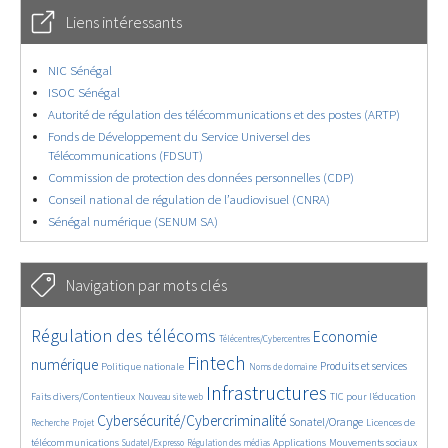
Liens intéressants
NIC Sénégal
ISOC Sénégal
Autorité de régulation des télécommunications et des postes (ARTP)
Fonds de Développement du Service Universel des
Télécommunications (FDSUT)
Commission de protection des données personnelles (CDP)
Conseil national de régulation de l’audiovisuel (CNRA)
Sénégal numérique (SENUM SA)
Navigation par mots clés
4657/5706
364/5706
3781/5706
Régulation des télécoms
Economie
Télécentres/Cybercentres
1877/5706
5200/5706
686/5706
2467/5706
1616/5706
Fintech
numérique
Produits et services
Politique nationale
Noms de domaine
847/5706
5706/5706
1835/5706
202/5706
Infrastructures
Faits divers/Contentieux
TIC pour l’éducation
Nouveau site web
247/5706
3633/5706
2323/5706
1629/5706
Cybersécurité/Cybercriminalité
Sonatel/Orange
Licences de
Recherche
Projet
299/5706
1019/5706
1526/5706
1232/5706
1670/5706
télécommunications
Applications
Mouvements sociaux
Sudatel/Expresso
Régulation des médias