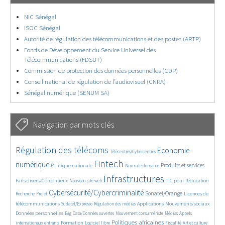
NIC Sénégal
ISOC Sénégal
Autorité de régulation des télécommunications et des postes (ARTP)
Fonds de Développement du Service Universel des
Télécommunications (FDSUT)
Commission de protection des données personnelles (CDP)
Conseil national de régulation de l’audiovisuel (CNRA)
Sénégal numérique (SENUM SA)
Navigation par mots clés
4657/5713
364/5713
3781/5713
Régulation des télécoms
Economie
Télécentres/Cybercentres
1877/5713
5200/5713
686/5713
2467/5713
1616/5713
Fintech
numérique
Produits et services
Politique nationale
Noms de domaine
847/5713
5713/5713
1835/5713
202/5713
Infrastructures
Faits divers/Contentieux
TIC pour l’éducation
Nouveau site web
247/5713
3633/5713
2323/5713
1629/5713
Cybersécurité/Cybercriminalité
Sonatel/Orange
Licences de
Recherche
Projet
299/5713
1019/5713
1526/5713
1232/5713
1670/5713
télécommunications
Applications
Mouvements sociaux
Sudatel/Expresso
Régulation des médias
146/5713
626/5713
366/5713
751/5713
Données personnelles
Big Data/Données ouvertes
Mouvement consumériste
Médias
Appels
1760/5713
94/5713
2634/5713
1114/5713
175/5713
649/5713
Politiques africaines
Formation
internationaux entrants
Logiciel libre
Fiscalité
Art et culture