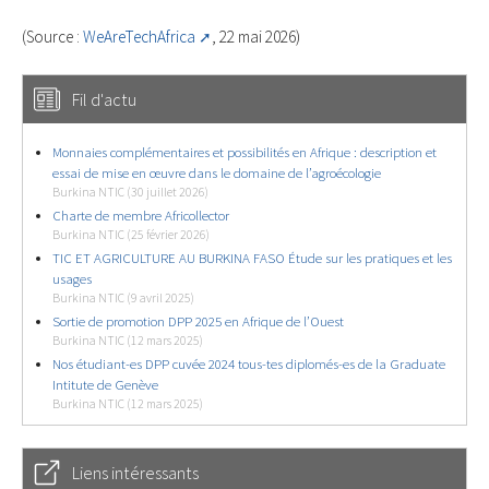
(Source :
WeAreTechAfrica
, 22 mai 2026)
Fil d'actu
Monnaies complémentaires et possibilités en Afrique : description et
essai de mise en œuvre dans le domaine de l’agroécologie
Burkina NTIC (30 juillet 2026)
Charte de membre Africollector
Burkina NTIC (25 février 2026)
TIC ET AGRICULTURE AU BURKINA FASO Étude sur les pratiques et les
usages
Burkina NTIC (9 avril 2025)
Sortie de promotion DPP 2025 en Afrique de l’Ouest
Burkina NTIC (12 mars 2025)
Nos étudiant-es DPP cuvée 2024 tous-tes diplomés-es de la Graduate
Intitute de Genève
Burkina NTIC (12 mars 2025)
Liens intéressants