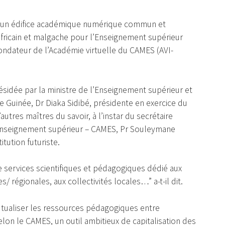
ir un édifice académique numérique commun et
africain et malgache pour l’Enseignement supérieur
 fondateur de l’Académie virtuelle du CAMES (AVI-
ésidée par la ministre de l’Enseignement supérieur et
e Guinée, Dr Diaka Sidibé, présidente en exercice du
tres maîtres du savoir, à l’instar du secrétaire
l’Enseignement supérieur – CAMES, Pr Souleymane
itution futuriste.
e services scientifiques et pédagogiques dédié aux
/ régionales, aux collectivités locales…” a-t-il dit.
 mutualiser les ressources pédagogiques entre
 selon le CAMES, un outil ambitieux de capitalisation des