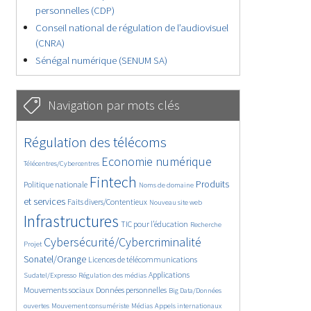
personnelles (CDP)
Conseil national de régulation de l’audiovisuel
(CNRA)
Sénégal numérique (SENUM SA)
Navigation par mots clés
4634/5705
364/5705
Régulation des télécoms
3747/5705
1863/5705
Economie numérique
Télécentres/Cybercentres
5173/5705
675/5705
2423/5705
Fintech
Produits
Politique nationale
Noms de domaine
1598/5705
839/5705
5705/5705
et services
Faits divers/Contentieux
Nouveau site web
1823/5705
206/5705
249/5705
Infrastructures
TIC pour l’éducation
Recherche
3647/5705
2305/5705
Cybersécurité/Cybercriminalité
Projet
1625/5705
293/5705
Sonatel/Orange
Licences de télécommunications
1018/5705
1512/5705
1239/5705
Applications
Sudatel/Expresso
Régulation des médias
1655/5705
145/5705
Mouvements sociaux
Données personnelles
Big Data/Données
625/5705
367/5705
743/5705
ouvertes
Mouvement consumériste
Médias
Appels internationaux