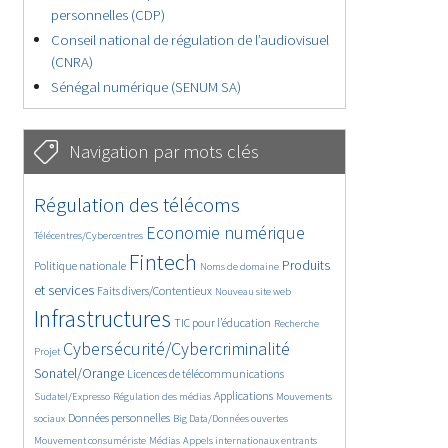
personnelles (CDP)
Conseil national de régulation de l’audiovisuel
(CNRA)
Sénégal numérique (SENUM SA)
Navigation par mots clés
4602/5697
380/5697
Régulation des télécoms
3632/5697
1884/5697
Economie numérique
Télécentres/Cybercentres
5225/5697
681/5697
2313/5697
Fintech
Produits
Politique nationale
Noms de domaine
1546/5697
818/5697
5697/5697
et services
Faits divers/Contentieux
Nouveau site web
1820/5697
194/5697
244/5697
Infrastructures
TIC pour l’éducation
Recherche
3672/5697
2271/5697
Cybersécurité/Cybercriminalité
Projet
1632/5697
301/5697
Sonatel/Orange
Licences de télécommunications
1037/5697
1510/5697
1210/5697
Applications
Sudatel/Expresso
Régulation des médias
Mouvements
1698/5697
146/5697
619/5697
Données personnelles
sociaux
Big Data/Données ouvertes
364/5697
649/5697
1726/5697
Mouvement consumériste
Médias
Appels internationaux entrants