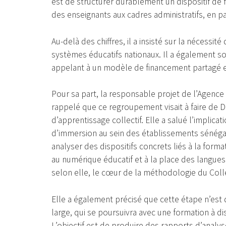
est de structurer durablement un dispositif de fo
des enseignants aux cadres administratifs, en pa
Au-delà des chiffres, il a insisté sur la nécess
systèmes éducatifs nationaux. Il a également soul
appelant à un modèle de financement partagé 
Pour sa part, la responsable projet de l’Agence 
rappelé que ce regroupement visait à faire de D
d’apprentissage collectif. Elle a salué l’implic
d’immersion au sein des établissements sénégala
analyser des dispositifs concrets liés à la form
au numérique éducatif et à la place des langue
selon elle, le cœur de la méthodologie du Collè
Elle a également précisé que cette étape n’est
large, qui se poursuivra avec une formation à d
L’objectif est de produire des rapports d’analys