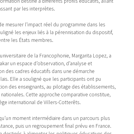
rmation destiné à différents profils éducatifs, allant
ssant par les interprètes.
ité de mesurer l’impact réel du programme dans les
igné les enjeux liés à la pérennisation du dispositif,
entre les États membres.
universitaire de la Francophonie, Margarita Lopez, a
akar un espace d’observation, d’analyse et
ation des cadres éducatifs dans une démarche
is. Elle a souligné que les participants ont pu
ation des enseignants, au pilotage des établissements,
s nationales. Cette approche comparative constitue,
ge international de Villers-Cotterêts.
 qu’un moment intermédiaire dans un parcours plus
istance, puis un regroupement final prévu en France.
e destinés à alimenter les politiques éducatives des