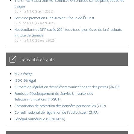
TIC ET AGRICULTURE AU BURKINA FASO Étude sur les pratiques et les
usages
Burkina NTIC (9 avril 2025)
Sortie de promotion DPP 2025 en Afrique de l’Ouest
Burkina NTIC (12 mars 2025)
Nos étudiant-es DPP cuvée 2024 tous-tes diplomés-es de la Graduate
Intitute de Genève
Burkina NTIC (12 mars 2025)
Liens intéressants
NIC Sénégal
ISOC Sénégal
Autorité de régulation des télécommunications et des postes (ARTP)
Fonds de Développement du Service Universel des
Télécommunications (FDSUT)
Commission de protection des données personnelles (CDP)
Conseil national de régulation de l’audiovisuel (CNRA)
Sénégal numérique (SENUM SA)