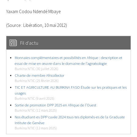
Yaxam Codou Ndendé Mbaye
(Source : Libération, 10 mai 2012)
Fil d'actu
Monnaies complémentaires et possibilités en Afrique : description et
essai de mise en œuvre dans le domaine de l’agroécologie
Burkina NTIC (30 juillet 2026)
Charte de membre Africollector
Burkina NTIC (25 février 2026)
TIC ET AGRICULTURE AU BURKINA FASO Étude sur les pratiques et les
usages
Burkina NTIC (9 avril 2025)
Sortie de promotion DPP 2025 en Afrique de l’Ouest
Burkina NTIC (12 mars 2025)
Nos étudiant-es DPP cuvée 2024 tous-tes diplomés-es de la Graduate
Intitute de Genève
Burkina NTIC (12 mars 2025)