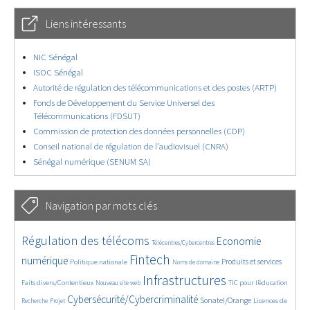
Liens intéressants
NIC Sénégal
ISOC Sénégal
Autorité de régulation des télécommunications et des postes (ARTP)
Fonds de Développement du Service Universel des
Télécommunications (FDSUT)
Commission de protection des données personnelles (CDP)
Conseil national de régulation de l’audiovisuel (CNRA)
Sénégal numérique (SENUM SA)
Navigation par mots clés
4587/5719
350/5719
3622/5719
Régulation des télécoms
Economie
Télécentres/Cybercentres
1852/5719
5263/5719
625/5719
2248/5719
1553/5719
Fintech
numérique
Produits et services
Politique nationale
Noms de domaine
810/5719
5719/5719
1881/5719
201/5719
Infrastructures
Faits divers/Contentieux
TIC pour l’éducation
Nouveau site web
246/5719
3811/5719
2201/5719
1615/5719
Cybersécurité/Cybercriminalité
Sonatel/Orange
Licences de
Recherche
Projet