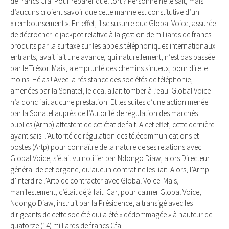
de francs Cfa. Pour réparer quel tort ? Personne ne le sait, mais
d’aucuns croient savoir que cette manne est constitutive d’un
« remboursement ». En effet, il se susurre que Global Voice, assurée
de décrocher le jackpot relative à la gestion de milliards de francs
produits par la surtaxe sur les appels téléphoniques internationaux
entrants, avait fait une avance, qui naturellement, n’est pas passée
par le Trésor. Mais, a emprunté des chemins sinueux, pour dire le
moins. Hélas ! Avec la résistance des sociétés de téléphonie,
amenées par la Sonatel, le deal allait tomber à l’eau. Global Voice
n’a donc fait aucune prestation. Et les suites d’une action menée
par la Sonatel auprès de l’Autorité de régulation des marchés
publics (Armp) attestent de cet état de fait. A cet effet, cette dernière
ayant saisi l’Autorité de régulation des télécommunications et
postes (Artp) pour connaître de la nature de ses relations avec
Global Voice, s’était vu notifier par Ndongo Diaw, alors Directeur
général de cet organe, qu’aucun contrat ne les liait. Alors, l’Armp
d’interdire l’Artp de contracter avec Global Voice. Mais,
manifestement, c’était déjà fait. Car, pour calmer Global Voice,
Ndongo Diaw, instruit par la Présidence, a transigé avec les
dirigeants de cette société qui a été « dédommagée » à hauteur de
quatorze (14) milliards de francs Cfa.