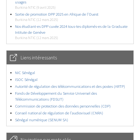
usages
Burkina NTIC (9 avril 2025)
Sortie de promotion DPP 2025 en Afrique de l’Ouest
Burkina NTIC (12 mars 2025)
Nos étudiant-es DPP cuvée 2024 tous-tes diplomés-es de la Graduate
Intitute de Genève
Burkina NTIC (12 mars 2025)
Liens intéressants
NIC Sénégal
ISOC Sénégal
Autorité de régulation des télécommunications et des postes (ARTP)
Fonds de Développement du Service Universel des
Télécommunications (FDSUT)
Commission de protection des données personnelles (CDP)
Conseil national de régulation de l’audiovisuel (CNRA)
Sénégal numérique (SENUM SA)
Navigation par mots clés