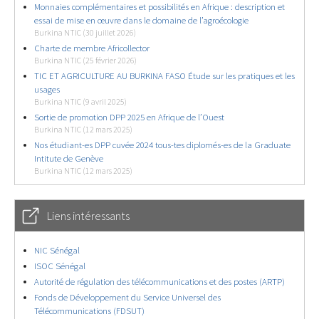
Monnaies complémentaires et possibilités en Afrique : description et
essai de mise en œuvre dans le domaine de l’agroécologie
Burkina NTIC (30 juillet 2026)
Charte de membre Africollector
Burkina NTIC (25 février 2026)
TIC ET AGRICULTURE AU BURKINA FASO Étude sur les pratiques et les
usages
Burkina NTIC (9 avril 2025)
Sortie de promotion DPP 2025 en Afrique de l’Ouest
Burkina NTIC (12 mars 2025)
Nos étudiant-es DPP cuvée 2024 tous-tes diplomés-es de la Graduate
Intitute de Genève
Burkina NTIC (12 mars 2025)
Liens intéressants
NIC Sénégal
ISOC Sénégal
Autorité de régulation des télécommunications et des postes (ARTP)
Fonds de Développement du Service Universel des
Télécommunications (FDSUT)