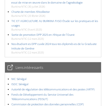
essai de mise en œuvre dans le domaine de l’agroécologie
Burkina NTIC (30 juillet 2026)
Charte de membre Africollector
Burkina NTIC (25 février 2026)
TIC ET AGRICULTURE AU BURKINA FASO Étude sur les pratiques et les
usages
Burkina NTIC (9 avril 2025)
Sortie de promotion DPP 2025 en Afrique de l’Ouest
Burkina NTIC (12 mars 2025)
Nos étudiant-es DPP cuvée 2024 tous-tes diplomés-es de la Graduate
Intitute de Genève
Burkina NTIC (12 mars 2025)
Liens intéressants
NIC Sénégal
ISOC Sénégal
Autorité de régulation des télécommunications et des postes (ARTP)
Fonds de Développement du Service Universel des
Télécommunications (FDSUT)
Commission de protection des données personnelles (CDP)