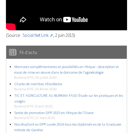
(Source :
Social Net Link
, 2 juin 2015)
Fil d'actu
Monnaies complémentaires et possibilités en Afrique : description et
essai de mise en œuvre dans le domaine de l’agroécologie
Burkina NTIC (30 juillet 2026)
Charte de membre Africollector
Burkina NTIC (25 février 2026)
TIC ET AGRICULTURE AU BURKINA FASO Étude sur les pratiques et les
usages
Burkina NTIC (9 avril 2025)
Sortie de promotion DPP 2025 en Afrique de l’Ouest
Burkina NTIC (12 mars 2025)
Nos étudiant-es DPP cuvée 2024 tous-tes diplomés-es de la Graduate
Intitute de Genève