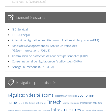
Burkina NTIC (12 mars 2025)
Liens intéressants
NIC Sénégal
ISOC Sénégal
Autorité de régulation des télécommunications et des postes (ARTP)
Fonds de Développement du Service Universel des
Télécommunications (FDSUT)
Commission de protection des données personnelles (CDP)
Conseil national de régulation de l’audiovisuel (CNRA)
Sénégal numérique (SENUM SA)
Navigation par mots clés
4548/5474
347/5474
3635/5474
Régulation des télécoms
Economie
Télécentres/Cybercentres
1820/5474
5107/5474
655/5474
2321/5474
1511/5474
Fintech
numérique
Produits et services
Politique nationale
Noms de domaine
810/5474
5474/5474
1808/5474
189/5474
Infrastructures
Faits divers/Contentieux
TIC pour l’éducation
Nouveau site web