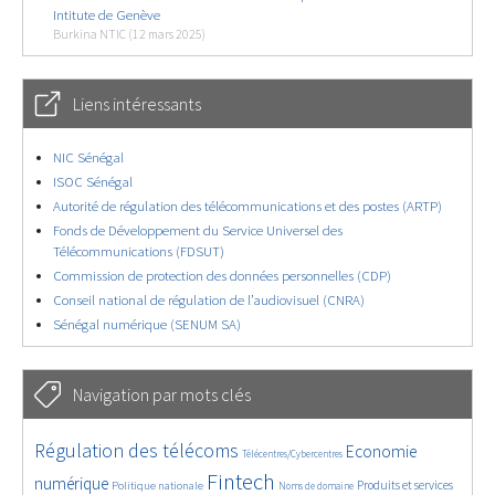
Intitute de Genève
Burkina NTIC (12 mars 2025)
Liens intéressants
NIC Sénégal
ISOC Sénégal
Autorité de régulation des télécommunications et des postes (ARTP)
Fonds de Développement du Service Universel des
Télécommunications (FDSUT)
Commission de protection des données personnelles (CDP)
Conseil national de régulation de l’audiovisuel (CNRA)
Sénégal numérique (SENUM SA)
Navigation par mots clés
4664/5720
393/5720
3682/5720
Régulation des télécoms
Economie
Télécentres/Cybercentres
1865/5720
5334/5720
707/5720
2392/5720
1574/5720
Fintech
numérique
Produits et services
Politique nationale
Noms de domaine