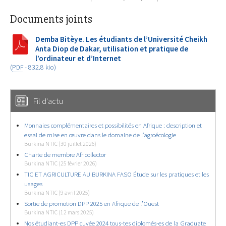
Documents joints
Demba Bitèye. Les étudiants de l’Université Cheikh
Anta Diop de Dakar, utilisation et pratique de
l’ordinateur et d’Internet
(
PDF
-
832.8 kio
)
Fil d'actu
Monnaies complémentaires et possibilités en Afrique : description et
essai de mise en œuvre dans le domaine de l’agroécologie
Burkina NTIC (30 juillet 2026)
Charte de membre Africollector
Burkina NTIC (25 février 2026)
TIC ET AGRICULTURE AU BURKINA FASO Étude sur les pratiques et les
usages
Burkina NTIC (9 avril 2025)
Sortie de promotion DPP 2025 en Afrique de l’Ouest
Burkina NTIC (12 mars 2025)
Nos étudiant-es DPP cuvée 2024 tous-tes diplomés-es de la Graduate