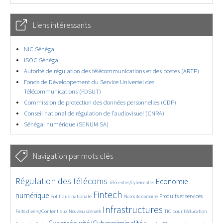
Liens intéressants
NIC Sénégal
ISOC Sénégal
Autorité de régulation des télécommunications et des postes (ARTP)
Fonds de Développement du Service Universel des
Télécommunications (FDSUT)
Commission de protection des données personnelles (CDP)
Conseil national de régulation de l’audiovisuel (CNRA)
Sénégal numérique (SENUM SA)
Navigation par mots clés
4650/5670
365/5670
3726/5670
Régulation des télécoms
Economie
Télécentres/Cybercentres
1863/5670
5187/5670
683/5670
2390/5670
1581/5670
Fintech
numérique
Produits et services
Politique nationale
Noms de domaine
849/5670
5670/5670
1848/5670
200/5670
Infrastructures
Faits divers/Contentieux
TIC pour l’éducation
Nouveau site web
251/5670
3603/5670
2321/5670
1628/5670