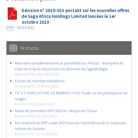
Décision n° 2019-015 portant sur les nouvelles offres
de Saga Africa Holdings Limited lancées le 1er
octobre 2019
(
PDF
-
610.6 kio
)
Fil d'actu
Monnaies complémentaires et possibilités en Afrique : description et
essai de mise en œuvre dans le domaine de l’agroécologie
Burkina NTIC (30 juillet 2026)
Charte de membre Africollector
Burkina NTIC (25 février 2026)
TIC ET AGRICULTURE AU BURKINA FASO Étude sur les pratiques et les
usages
Burkina NTIC (9 avril 2025)
Sortie de promotion DPP 2025 en Afrique de l’Ouest
Burkina NTIC (12 mars 2025)
Nos étudiant-es DPP cuvée 2024 tous-tes diplomés-es de la Graduate
Intitute de Genève
Burkina NTIC (12 mars 2025)