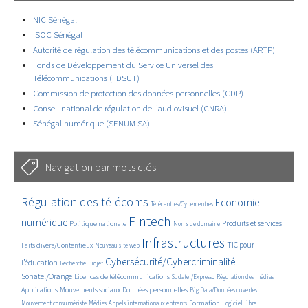
NIC Sénégal
ISOC Sénégal
Autorité de régulation des télécommunications et des postes (ARTP)
Fonds de Développement du Service Universel des
Télécommunications (FDSUT)
Commission de protection des données personnelles (CDP)
Conseil national de régulation de l’audiovisuel (CNRA)
Sénégal numérique (SENUM SA)
Navigation par mots clés
4541/5544
349/5544
3587/5544
Régulation des télécoms
Economie
Télécentres/Cybercentres
1813/5544
5184/5544
582/5544
2112/5544
1531/5544
Fintech
numérique
Produits et services
Politique nationale
Noms de domaine
795/5544
5544/5544
1905/5544
Infrastructures
TIC pour
Faits divers/Contentieux
Nouveau site web
188/5544
244/5544
3793/5544
2137/5544
Cybersécurité/Cybercriminalité
l’éducation
Recherche
Projet
1622/5544
282/5544
1016/5544
1490/5544
Sonatel/Orange
Licences de télécommunications
Sudatel/Expresso
Régulation des médias
1244/5544
1636/5544
141/5544
600/5544
Applications
Mouvements sociaux
Données personnelles
Big Data/Données ouvertes
363/5544
646/5544
1686/5544
94/5544
2506/5544
Formation
Mouvement consumériste
Médias
Appels internationaux entrants
Logiciel libre