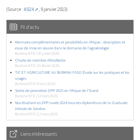
(Source :
ASI24
, 9 janvier 2013)
Fil d'actu
Monnaies complémentaires et possibilités en Afrique : description et
essai de mise en œuvre dans le domaine de l’agroécologie
Burkina NTIC (30 juillet 2026)
Charte de membre Africollector
Burkina NTIC (25 février 2026)
TIC ET AGRICULTURE AU BURKINA FASO Étude sur les pratiques et les
usages
Burkina NTIC (9 avril 2025)
Sortie de promotion DPP 2025 en Afrique de l’Ouest
Burkina NTIC (12 mars 2025)
Nos étudiant-es DPP cuvée 2024 tous-tes diplomés-es de la Graduate
Intitute de Genève
Burkina NTIC (12 mars 2025)
Liens intéressants