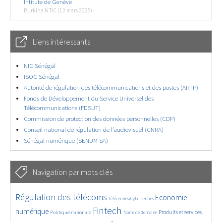
Intitute de Genève
Burkina NTIC (12 mars 2025)
Liens intéressants
NIC Sénégal
ISOC Sénégal
Autorité de régulation des télécommunications et des postes (ARTP)
Fonds de Développement du Service Universel des
Télécommunications (FDSUT)
Commission de protection des données personnelles (CDP)
Conseil national de régulation de l’audiovisuel (CNRA)
Sénégal numérique (SENUM SA)
Navigation par mots clés
4633/5586
360/5586
3709/5586
Régulation des télécoms
Economie
Télécentres/Cybercentres
1854/5586
5150/5586
676/5586
2374/5586
1600/5586
Fintech
numérique
Produits et services
Politique nationale
Noms de domaine