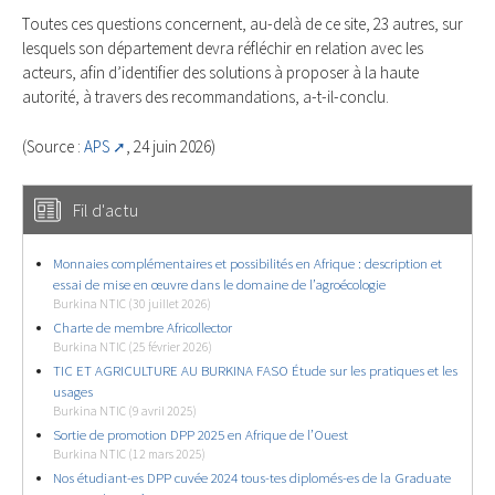
Toutes ces questions concernent, au-delà de ce site, 23 autres, sur
lesquels son département devra réfléchir en relation avec les
acteurs, afin d’identifier des solutions à proposer à la haute
autorité, à travers des recommandations, a-t-il-conclu.
(Source :
APS
, 24 juin 2026)
Fil d'actu
Monnaies complémentaires et possibilités en Afrique : description et
essai de mise en œuvre dans le domaine de l’agroécologie
Burkina NTIC (30 juillet 2026)
Charte de membre Africollector
Burkina NTIC (25 février 2026)
TIC ET AGRICULTURE AU BURKINA FASO Étude sur les pratiques et les
usages
Burkina NTIC (9 avril 2025)
Sortie de promotion DPP 2025 en Afrique de l’Ouest
Burkina NTIC (12 mars 2025)
Nos étudiant-es DPP cuvée 2024 tous-tes diplomés-es de la Graduate