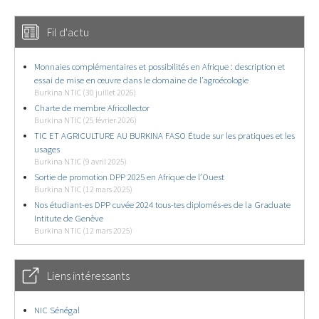
Fil d'actu
Monnaies complémentaires et possibilités en Afrique : description et
essai de mise en œuvre dans le domaine de l’agroécologie
Burkina NTIC (30 juillet 2026)
Charte de membre Africollector
Burkina NTIC (25 février 2026)
TIC ET AGRICULTURE AU BURKINA FASO Étude sur les pratiques et les
usages
Burkina NTIC (9 avril 2025)
Sortie de promotion DPP 2025 en Afrique de l’Ouest
Burkina NTIC (12 mars 2025)
Nos étudiant-es DPP cuvée 2024 tous-tes diplomés-es de la Graduate
Intitute de Genève
Burkina NTIC (12 mars 2025)
Liens intéressants
NIC Sénégal