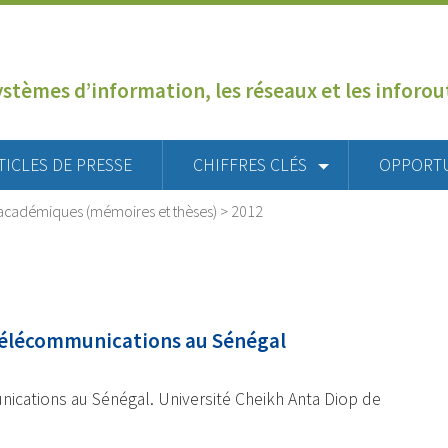
ystèmes d’information, les réseaux et les inforo
TICLES DE PRESSE
CHIFFRES CLÉS
OPPORT
académiques (mémoires et thèses)
>
2012
télécommunications au Sénégal
ications au Sénégal. Université Cheikh Anta Diop de