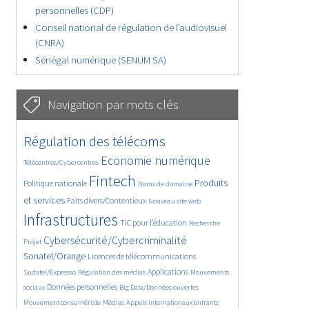
personnelles (CDP)
Conseil national de régulation de l’audiovisuel
(CNRA)
Sénégal numérique (SENUM SA)
Navigation par mots clés
4885/5831
355/5831
Régulation des télécoms
3850/5831
1923/5831
Economie numérique
Télécentres/Cybercentres
5432/5831
687/5831
2493/5831
Fintech
Produits
Politique nationale
Noms de domaine
1610/5831
869/5831
5831/5831
et services
Faits divers/Contentieux
Nouveau site web
1921/5831
199/5831
262/5831
Infrastructures
TIC pour l’éducation
Recherche
3621/5831
2319/5831
Cybersécurité/Cybercriminalité
Projet
1667/5831
294/5831
Sonatel/Orange
Licences de télécommunications
1046/5831
1584/5831
1120/5831
Applications
Sudatel/Expresso
Régulation des médias
Mouvements
1721/5831
143/5831
625/5831
Données personnelles
sociaux
Big Data/Données ouvertes
385/5831
678/5831
1786/5831
Mouvement consumériste
Médias
Appels internationaux entrants