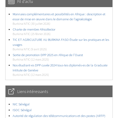
Fil d'actu
Monnaies complémentaires et possibilités en Afrique : description et
essai de mise en œuvre dans le domaine de l’agroécologie
Burkina NTIC (30 juillet 2026)
Charte de membre Africollector
Burkina NTIC (25 février 2026)
TIC ET AGRICULTURE AU BURKINA FASO Étude sur les pratiques et les
usages
Burkina NTIC (9 avril 2025)
Sortie de promotion DPP 2025 en Afrique de l’Ouest
Burkina NTIC (12 mars 2025)
Nos étudiant-es DPP cuvée 2024 tous-tes diplomés-es de la Graduate
Intitute de Genève
Burkina NTIC (12 mars 2025)
Liens intéressants
NIC Sénégal
ISOC Sénégal
Autorité de régulation des télécommunications et des postes (ARTP)