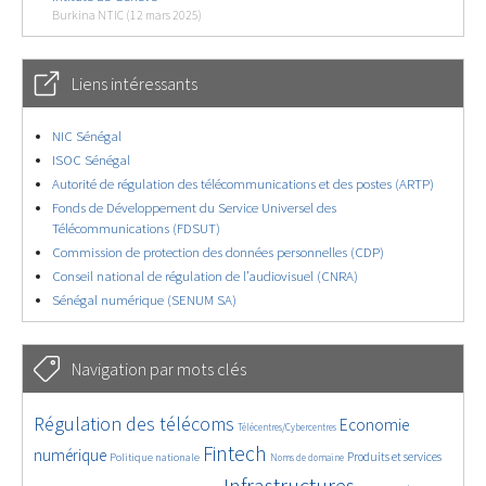
Burkina NTIC (12 mars 2025)
Liens intéressants
NIC Sénégal
ISOC Sénégal
Autorité de régulation des télécommunications et des postes (ARTP)
Fonds de Développement du Service Universel des
Télécommunications (FDSUT)
Commission de protection des données personnelles (CDP)
Conseil national de régulation de l’audiovisuel (CNRA)
Sénégal numérique (SENUM SA)
Navigation par mots clés
4538/5746
352/5746
3625/5746
Régulation des télécoms
Economie
Télécentres/Cybercentres
1838/5746
5253/5746
628/5746
2264/5746
1543/5746
Fintech
numérique
Produits et services
Politique nationale
Noms de domaine
814/5746
5746/5746
1871/5746
210/5746