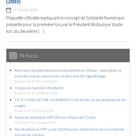
(2003)
17 février 2003
Plaquette officielle expliquant le concept de Solidarité Numérique
présenté pour la première fois par le Président Abdoulaye Wade
lors du deuxième (…)
Fil d'actu
Monnaies complémentaires et possibilités en Afrique : description et
essai de mise en œuvre dans le domaine de l’agroécologie
Burkina NTIC (30 juillet 2026)
Charte de membre Africollector
Burkina NTIC (25 février 2026)
TIC ET AGRICULTURE AU BURKINA FASO Étude sur les pratiques et les
usages
Burkina NTIC (9 avril 2025)
Sortie de promotion DPP 2025 en Afrique de l’Ouest
Burkina NTIC (12 mars 2025)
Nos étudiant-es DPP cuvée 2024 tous-tes diplomés-es de la Graduate
Intitute de Genève