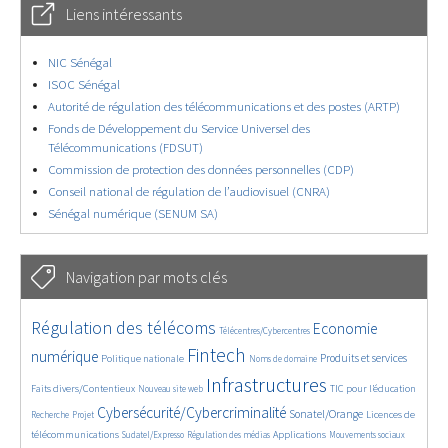
Liens intéressants
NIC Sénégal
ISOC Sénégal
Autorité de régulation des télécommunications et des postes (ARTP)
Fonds de Développement du Service Universel des
Télécommunications (FDSUT)
Commission de protection des données personnelles (CDP)
Conseil national de régulation de l’audiovisuel (CNRA)
Sénégal numérique (SENUM SA)
Navigation par mots clés
4596/5636
367/5636
3664/5636
Régulation des télécoms
Economie
Télécentres/Cybercentres
1843/5636
5220/5636
669/5636
2366/5636
1578/5636
Fintech
numérique
Produits et services
Politique nationale
Noms de domaine
828/5636
5636/5636
1804/5636
201/5636
Infrastructures
Faits divers/Contentieux
TIC pour l’éducation
Nouveau site web
246/5636
3560/5636
2312/5636
1624/5636
Cybersécurité/Cybercriminalité
Sonatel/Orange
Licences de
Recherche
Projet
279/5636
1033/5636
1510/5636
1151/5636
1660/5636
télécommunications
Applications
Sudatel/Expresso
Régulation des médias
Mouvements sociaux