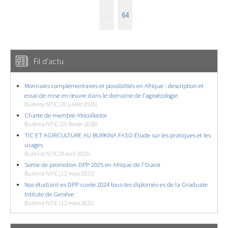
…
64
Fil d'actu
Monnaies complémentaires et possibilités en Afrique : description et
essai de mise en œuvre dans le domaine de l’agroécologie
Burkina NTIC (30 juillet 2026)
Charte de membre Africollector
Burkina NTIC (25 février 2026)
TIC ET AGRICULTURE AU BURKINA FASO Étude sur les pratiques et les
usages
Burkina NTIC (9 avril 2025)
Sortie de promotion DPP 2025 en Afrique de l’Ouest
Burkina NTIC (12 mars 2025)
Nos étudiant-es DPP cuvée 2024 tous-tes diplomés-es de la Graduate
Intitute de Genève
Burkina NTIC (12 mars 2025)